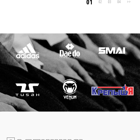
01
02
03
04
>>