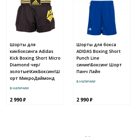
Шорты для
Шорты для бокса
кикбоксинга Adidas
ADIDAS Boxing Short
Kick Boxing Short Micro
Punch Line
Diamond чер/
синие\Боксинг Шорт
золотые\КикБоксингШ
Панч Лайн
орт МикроДаймонд
в наличии
в наличии
2 990
2 990