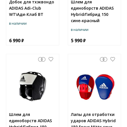
Добок для тхэквондо
Шлем для
ADIDAS Adi-Club
единоборств ADIDAS
WT\Ади-Клаб ВТ
Hybrid/Гибрид 150
сине-красный
в наличии
в наличии
6 990
5 990
Шлем для
Лапы для отработки
единоборств ADIDAS
ударов ADIDAS Hybrid
Hybrid/Гибрид 150
150 Focus Mitts сине-