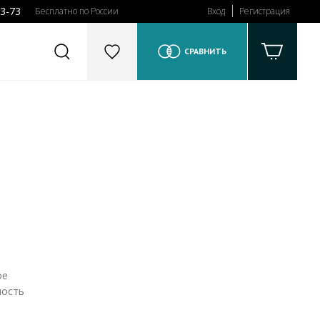
43-73
Бесплатно по России
Вход
Регистрация
СРАВНИТЬ
ое
мость