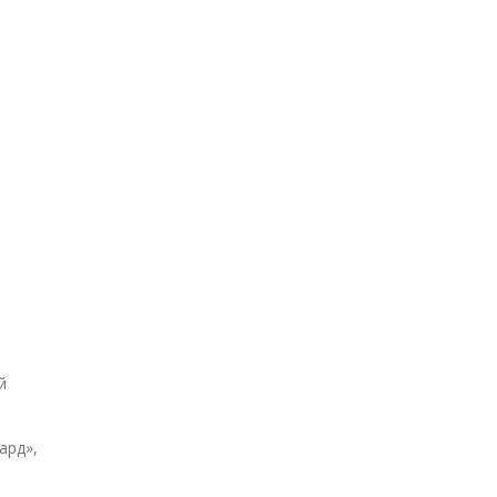
й
ард»,