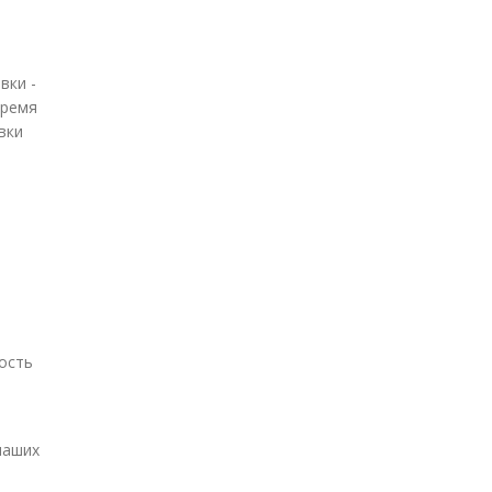
вки -
время
вки
ость
наших