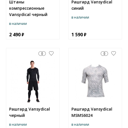
Штаны
Рашгард Vansydical
компрессионные
синий
Vansydical черный
в наличии
в наличии
2 490
1 590
Рашгард Vansydical
Рашгард Vansydical
черный
MSMS6024
в наличии
в наличии