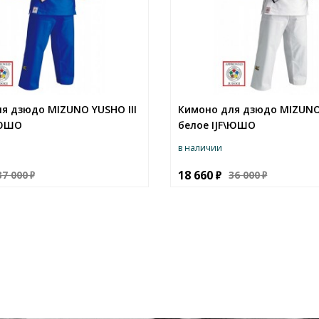
я дзюдо MIZUNO YUSHO III
Кимоно для дзюдо MIZUNO 
\ЮШО
белое IJF\ЮШО
в наличии
18 660
37 000
36 000