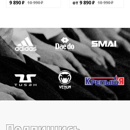
9 890
от
9 890
10 990
10 990
Подпишись