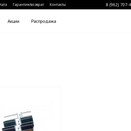
8 (962) 707-
лата
Гарантия/возврат
Контакты
Акции
Распродажа
O