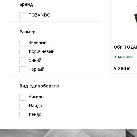
Бренд
TOZANDO
1
Размер
Зелёный
1
Оби TOZA
Коричневый
1
в наличии
Синий
1
5 280
Черный
1
Вид единоборств
Айкидо
1
Иайдо
1
Кендо
1