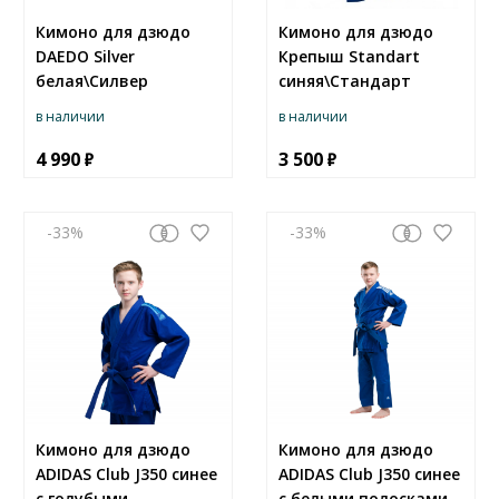
Кимоно для дзюдо
Кимоно для дзюдо
DAEDO Silver
Крепыш Standart
белая\Силвер
синяя\Стандарт
в наличии
в наличии
4 990
3 500
-33
-33
Кимоно для дзюдо
Кимоно для дзюдо
ADIDAS Club J350 синее
ADIDAS Club J350 синее
с голубыми
с белыми полосками