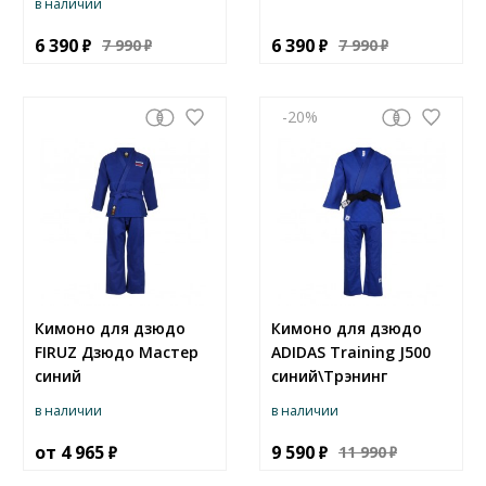
в наличии
6 390
6 390
7 990
7 990
-20
Кимоно для дзюдо
Кимоно для дзюдо
FIRUZ Дзюдо Мастер
ADIDAS Training J500
синий
синий\Трэнинг
в наличии
в наличии
от
4 965
9 590
11 990