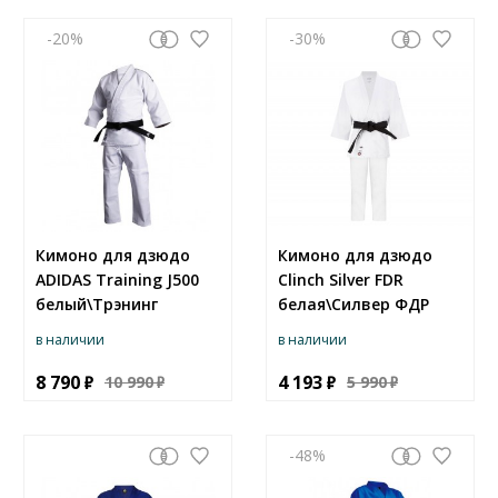
-20
-30
Кимоно для дзюдо
Кимоно для дзюдо
ADIDAS Training J500
Clinch Silver FDR
белый\Трэнинг
белая\Силвер ФДР
в наличии
в наличии
8 790
4 193
10 990
5 990
-48