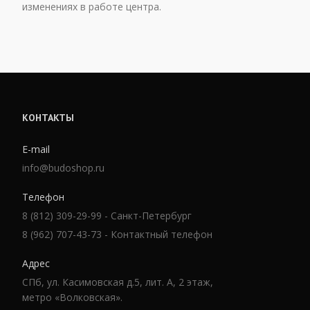
изменениях в работе центра.
КОНТАКТЫ
E-mail
info@budoshop.ru
Телефон
8 (812) 309-29-99 - Санкт-Петербург
8 (962) 707-43-73 - Контактный телефон
Адрес
СПб, ул. Касимовская д.5, лит. А, 2 этаж,
метро «Волковская».