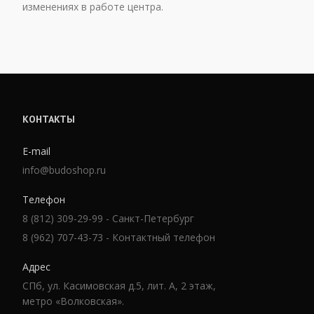
изменениях в работе центра.
КОНТАКТЫ
E-mail
info@budoshop.ru
Телефон
8 (812) 309-29-99 - Санкт-Петербург
8 (962) 707-43-73 - Контактный телефон
Адрес
СПб, ул. Касимовская д.5, лит. А, 2 этаж,
метро «Волковская».