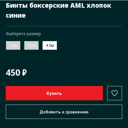
Бинты боксерские AML хлопок
синие
Выберите размер
2.5м
3.5м
4.5м
450