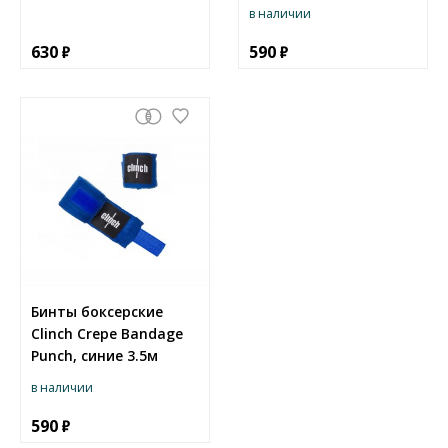
в наличии
630
590
Бинты боксерские
Clinch Crepe Bandage
Punch, синие 3.5м
в наличии
590