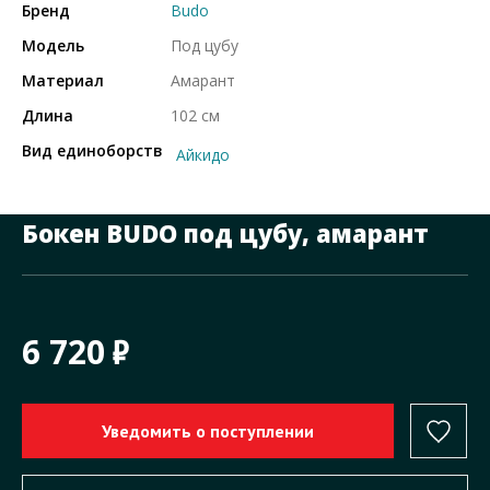
Бренд
Budo
Модель
Под цубу
Материал
Амарант
Длина
102 см
Вид единоборств
Айкидо
Бокен BUDO под цубу, амарант
6 720