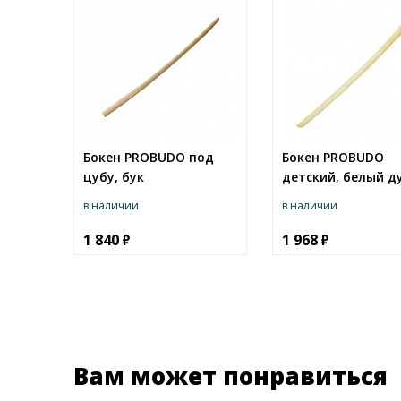
Бокен PROBUDO под
Бокен PROBUDO
цубу, бук
детский, белый д
в наличии
в наличии
1 840
1 968
Вам может понравиться