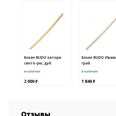
Бокен BUDO катори
Бокен BUDO Ивам
синто-рю, дуб
граб
в наличии
в наличии
2 000
1 840
Отзывы