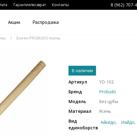
8 (962) 707-
лата
Гарантия/возврат
Контакты
Акции
Распродажа
ены
Бокен PROBUDO ясень
В наличии
Артикул
YD-102
Бренд
Probudo
Модель
Без цубы
Материал
Ясень
Вид
Айкидо
Иайдо
единоборств