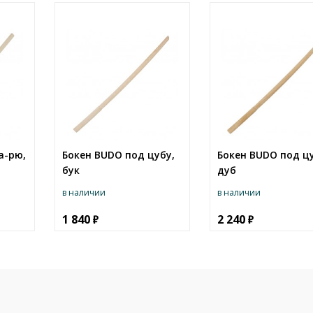
а-рю,
Бокен BUDO под цубу,
Бокен BUDO под цу
бук
дуб
в наличии
в наличии
1 840
2 240