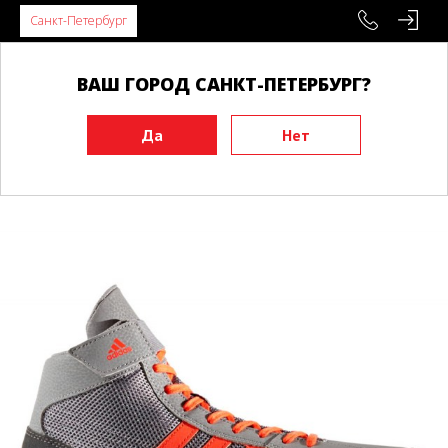
Санкт-Петербург
ВАШ ГОРОД САНКТ-ПЕТЕРБУРГ?
Главная
Экипировка
Обувь
Боксерки
Боксерки ADIDAS HVC 2 серые/красные\ХВС