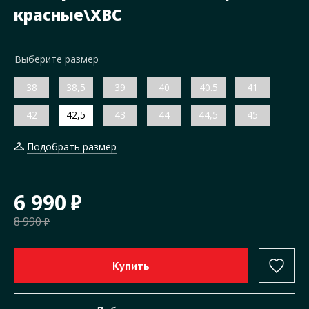
красные\ХВС
Выберите размер
38
38,5
39
40
40.5
41
42
42,5
43
44
44,5
45
Подобрать размер
6 990
8 990