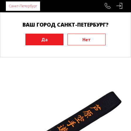
Санкт-Петербург
ВАШ ГОРОД САНКТ-ПЕТЕРБУРГ?
Главная
Экипировка
Пояса
Пояса для Каратэ
Черный пояс BUDO BELT Ashihara оранжевый\Ашихара