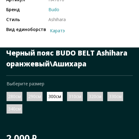
Бренд
Budo
Стиль
Ashihara
Вид единоборств
Каратэ
Черный пояс BUDO BELT Ashihara
оранжевый\Ашихара
Выберите размер
280см
290см
300см
310см
320см
330см
340см
2 000