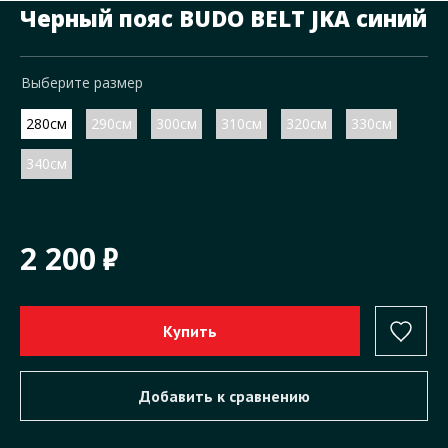
Черный пояс BUDO BELT JKA синий
Выберите размер
280см
290см
300см
310см
320см
330см
340см
2 200