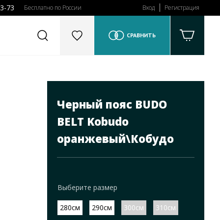
43-73
Бесплатно по России
Вход
Регистрация
СРАВНИТЬ
Черный пояс BUDO
BELT Kobudo
оранжевый\Кобудо
Выберите размер
280см
290см
300см
310см