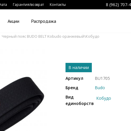
8 (962) 707-
лата
Гарантия/возврат
Контакты
Акции
Распродажа
Черный пояс BUDO BELT Kobudo оранжевый\Кобудо
В наличии
Артикул
BU1705
Бренд
Budo
Вид
Кобудо
единоборств