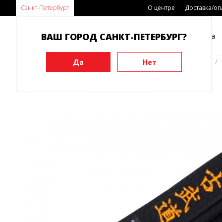
Санкт-Петербург
О центре
Доставка/оп
ВАШ ГОРОД САНКТ-ПЕТЕРБУРГ?
Каталог
Виды спорта
Главная
Экипировка
Пояса
Пояса для Кобудо