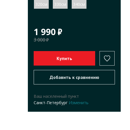
320см
330см
340см
1 990
3 000
Ваш населенный пункт
Санкт-Петербург
Изменить