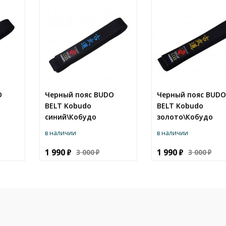
O
Черный пояс BUDO
Черный пояс BUDO
BELT Kobudo
BELT Kobudo
синий\Кобудо
золото\Кобудо
в наличии
в наличии
1 990
1 990
3 000
3 000