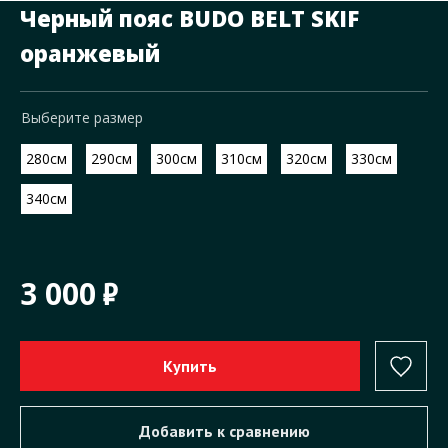
Черный пояс BUDO BELT SKIF
оранжевый
Выберите размер
280см
290см
300см
310см
320см
330см
340см
3 000