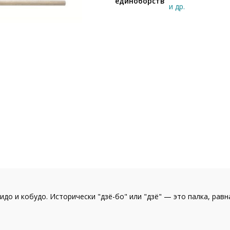
единоборств
и др.
идо и кобудо. Исторически "дзё-бо" или "дзё" — это палка, равн