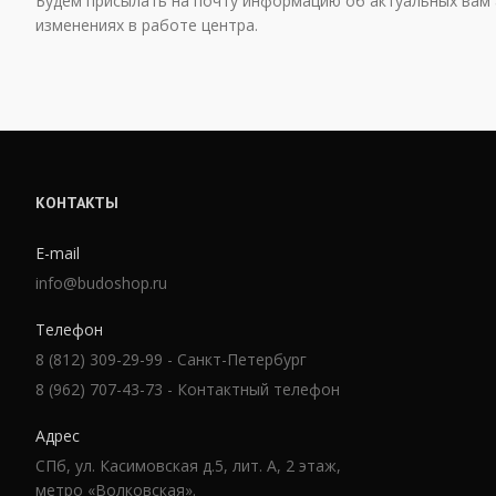
Будем присылать на почту информацию об актуальных вам 
изменениях в работе центра.
КОНТАКТЫ
E-mail
info@budoshop.ru
Телефон
8 (812) 309-29-99 - Санкт-Петербург
8 (962) 707-43-73 - Контактный телефон
Адрес
СПб, ул. Касимовская д.5, лит. А, 2 этаж,
метро «Волковская».