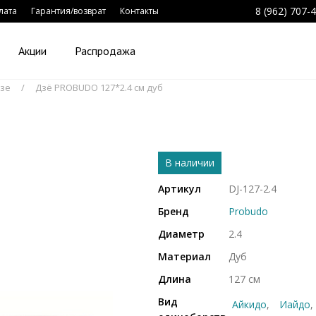
8 (962) 707-
лата
Гарантия/возврат
Контакты
Акции
Распродажа
дзе
Дзё PROBUDO 127*2.4 см дуб
В наличии
Артикул
DJ-127-2.4
Бренд
Probudo
Диаметр
2.4
Материал
Дуб
Длина
127 см
Вид
Айкидо
Иайдо