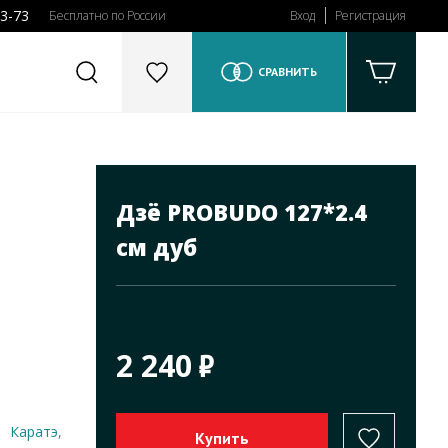
43-73
Бесплатно по России
Вход
Регистрация
СРАВНИТЬ
Дзё PROBUDO 127*2.4
см дуб
2 240
Каратэ