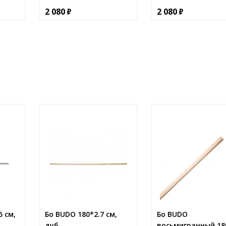
2 080
2 080
 см,
Бо BUDO 180*2.7 см,
Бо BUDO
дуб
восьмигранный 18