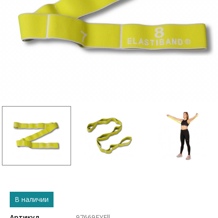
В наличии
Артикул
97669FYEll