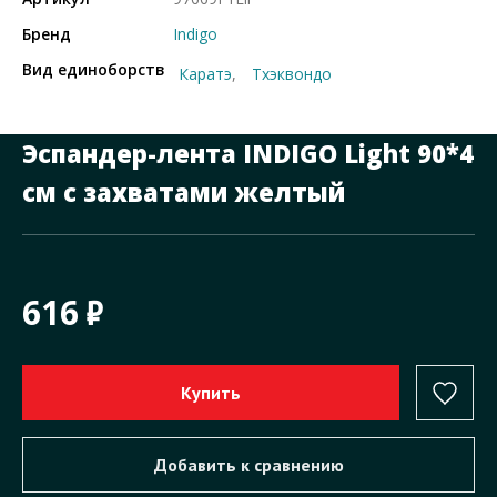
Бренд
Indigo
Вид единоборств
Каратэ
Тхэквондо
Эспандер-лента INDIGO Light 90*4
cм с захватами желтый
616