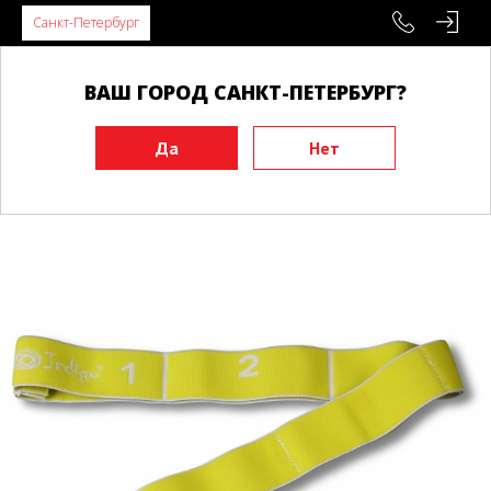
Санкт-Петербург
ВАШ ГОРОД САНКТ-ПЕТЕРБУРГ?
Главная
Инвентарь
Эспандеры
Эспандеры-ленты
Эспандер-лента INDIGO Light 90*4 cм с захватами желтый