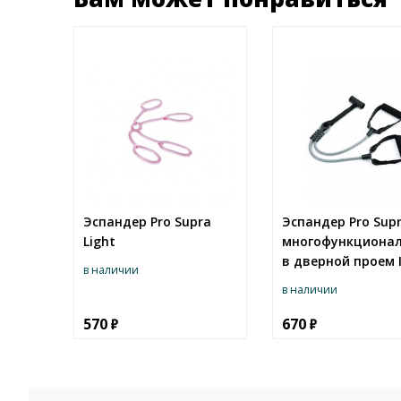
Эспандер Pro Supra
Эспандер Pro Sup
Light
многофункциона
в дверной проем 
в наличии
в наличии
570
670