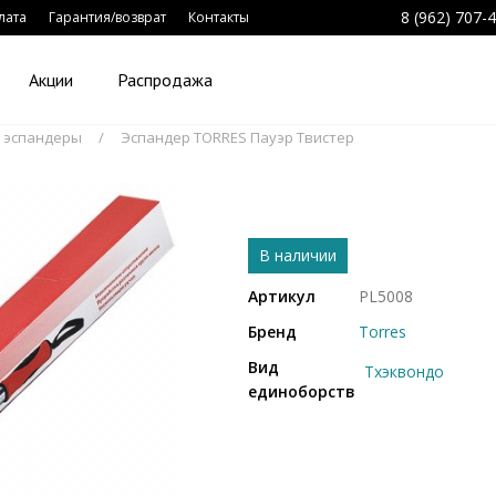
8 (962) 707-
лата
Гарантия/возврат
Контакты
Акции
Распродажа
 эспандеры
Эспандер TORRES Пауэр Твистер
В наличии
Артикул
PL5008
Бренд
Torres
Вид
Тхэквондо
единоборств