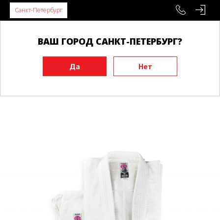
Санкт-Петербург
ВАШ ГОРОД САНКТ-ПЕТЕРБУРГ?
Главная
Экипировка
Кимоно
Кимоно для Дзюдо
Кимоно для дзюдо DAEDO Silver белая\Силвер