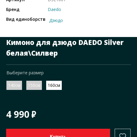
Бренд
Daedo
Вид единоборств
Дзюдо
Кимоно для дзюдо DAEDO Silver
белая\Силвер
Выберите размер
140см
150см
160см
4 990