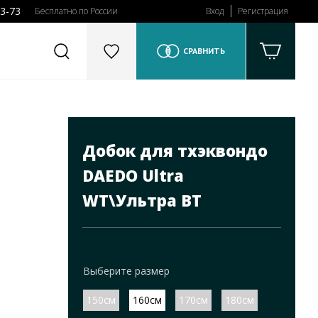
43-73
Бесплатно по России
Вход
Регистрация
СРАВНИТЬ
Добок для тхэквондо
DAEDO Ultra
WT\Ультра ВТ
Выберите размер
150см
160см
170см
180см