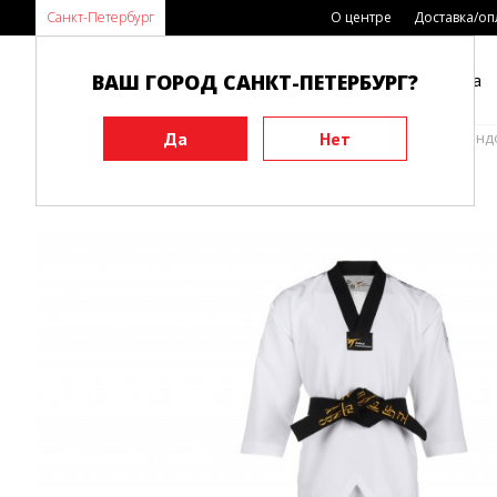
Санкт-Петербург
О центре
Доставка/оп
ВАШ ГОРОД САНКТ-ПЕТЕРБУРГ?
Каталог
Виды спорта
Главная
Экипировка
Кимоно
Добок для Тхэквонд