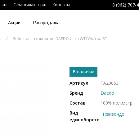
8 (962) 707-
лата
Гарантия/возврат
Контакты
Акции
Распродажа
о
Добок для тхэквондо DAEDO Ultra WT\Ультра ВТ
В наличии
Артикул
TA20053
Бренд
Daedo
Состав
100% полиэстр
Вид
Тхэквондо
единоборств