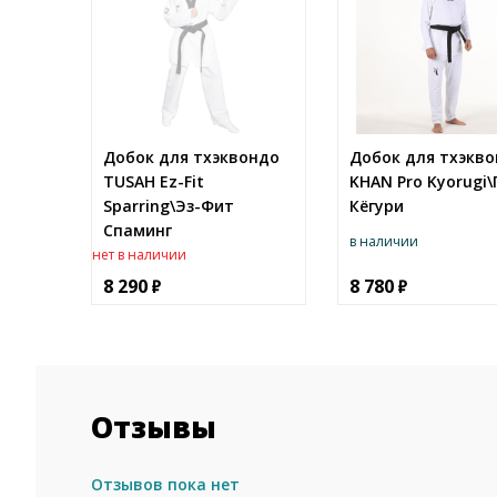
Добок для тхэквондо
Добок для тхэкв
TUSAH Ez-Fit
KHAN Pro Kyorugi
Sparring\Эз-Фит
Кёгури
Спаминг
в наличии
нет в наличии
8 290
8 780
Отзывы
Отзывов пока нет