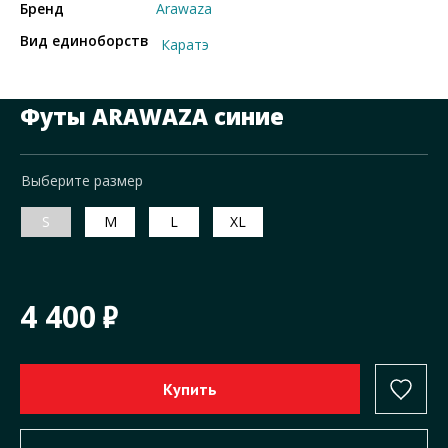
Бренд
Arawaza
Вид единоборств
Каратэ
Футы ARAWAZA синие
Выберите размер
S
M
L
XL
4 400