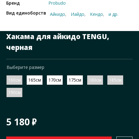
Бренд
Probudo
Вид единоборств
Айкидо
Иайдо
Кендо
и др.
Хакама для айкидо TENGU,
черная
Выберите размер
160см
165см
170см
175см
180см
185см
190см
5 180