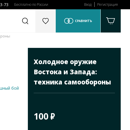
43-73
Бесплатно по России
Вход
Регистрация
СРАВНИТЬ
ороны
Холодное оружие
Востока и Запада:
техника самообороны
шный бой
100