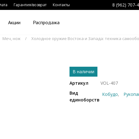
8 (962) 707-
лата
Гарантия/возврат
Контакты
Акции
Распродажа
Меч, нож
Холодное оружие Востока и Запада: техника самооб
В наличии
Артикул
VOL-407
Вид
Кобудо
Рукопа
единоборств