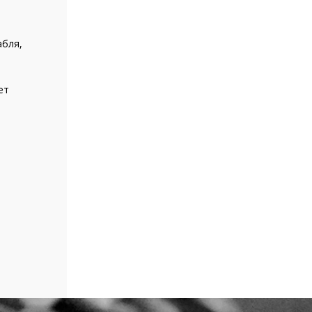
абля,
ет