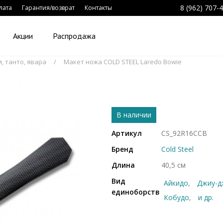
8 (962) 707-
лата
Гарантия/возврат
Контакты
Акции
Распродажа
, танто, явара
Макет ножа COLD STEEL Laredo Bowie
В наличии
Артикул
CS_92R16CCB
Бренд
Cold Steel
Длина
40,5 см
Вид
Айкидо
Джиу-д
единоборств
Кобудо
и др.