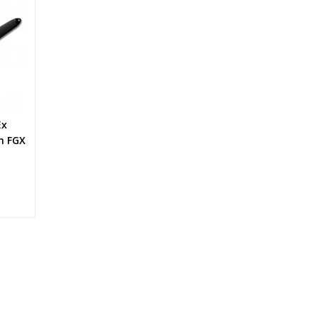
Ex
n FGX