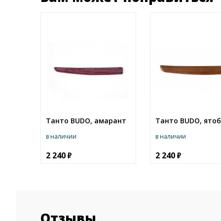
Танто BUDO, амарант
Танто BUDO, ято
в наличии
в наличии
2 240
2 240
Отзывы