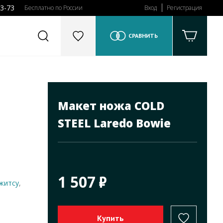
43-73
Бесплатно по России
Вход
Регистрация
СРАВНИТЬ
Макет ножа COLD
STEEL Laredo Bowie
1 507
житсу