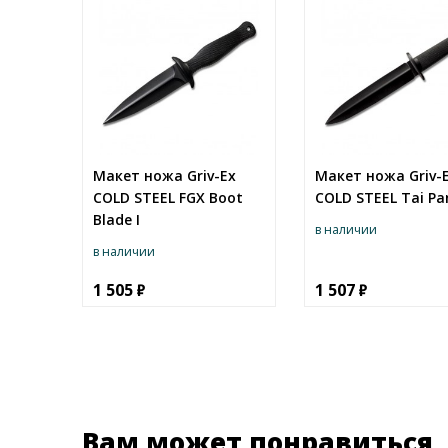
Макет ножа Griv-Ex
Макет ножа Griv-
COLD STEEL FGX Boot
COLD STEEL Tai Pa
Blade I
в наличии
в наличии
1 505
1 507
Вам может понравиться