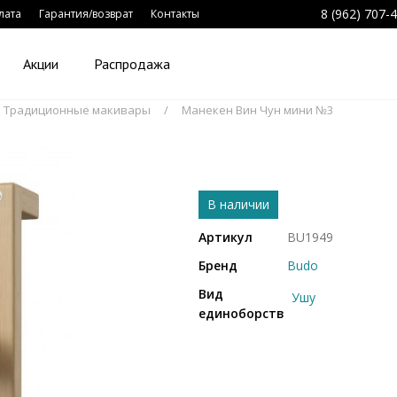
8 (962) 707-
лата
Гарантия/возврат
Контакты
Акции
Распродажа
Традиционные макивары
Манекен Вин Чун мини №3
В наличии
Артикул
BU1949
Бренд
Budo
Вид
Ушу
единоборств