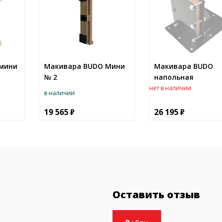
 мини
Макивара BUDO Мини
Макивара BUDO
№ 2
напольная
нет в наличии
в наличии
19 565
26 195
Оставить отзыв