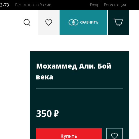
43-73
Бесплатно по России
Вход
Регистрация
СРАВНИТЬ
Мохаммед Али. Бой
века
350