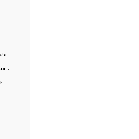
вёл
т
изнь
ак