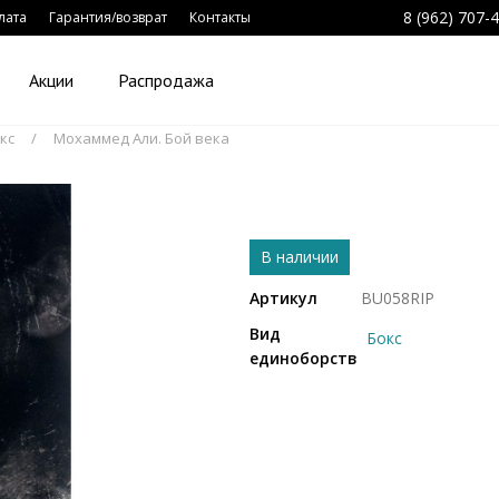
8 (962) 707-
лата
Гарантия/возврат
Контакты
Акции
Распродажа
кс
Мохаммед Али. Бой века
В наличии
Артикул
BU058RIP
Вид
Бокс
единоборств