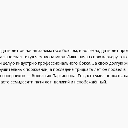
дцать лет он начал заниматься боксом, в восемнадцать лет про
а завоевал титул чемпиона мира. Лишь начав свою карьеру, это
и целую индустрию профессионального бокса. За свою долгую ж
крушительных поражений, а последние тридцать лет он провёл в
х соперников — болезнью Паркинсона. Тот, кто умел порхать, к
зрасте семидесяти пяти лет, великий и непобеждённый.