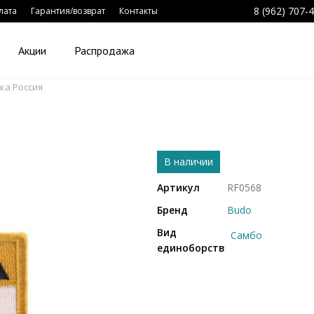
8 (962) 707-
лата
Гарантия/возврат
Контакты
Акции
Распродажа
ка Россия
В наличии
Артикул
RF0568
Бренд
Budo
Вид
Самбо
единоборств