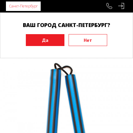
Санкт-Петербург
ВАШ ГОРОД САНКТ-ПЕТЕРБУРГ?
Главная
Инвентарь
Тренировочные макеты
Нунчаку
Нунчаку WACOKU, на шнуре