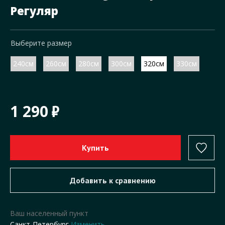
Регуляр
Выберите размер
240см
260см
280см
300см
320см
330см
1 290
Ваш населенный пункт
Санкт-Петербург
Изменить