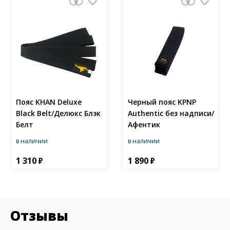
Пояс KHAN Deluxe
Черный пояс KPNP
Black Belt/Делюкс Блэк
Authentic без надписи/
Белт
Афентик
в наличии
в наличии
1 310
1 890
Отзывы