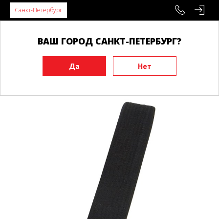
Санкт-Петербург
ВАШ ГОРОД САНКТ-ПЕТЕРБУРГ?
Главная
Экипировка
Пояса
Пояса для Тхэквандо
Пояс ADIDAS Regular черный/Регуляр