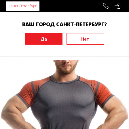
Санкт-Петербург
ВАШ ГОРОД САНКТ-ПЕТЕРБУРГ?
Главная
Одежда
Футболки, толстовки
Рашгард,компрессионные штаны
Рашгард с коротким рукавом Classic Bandage красный