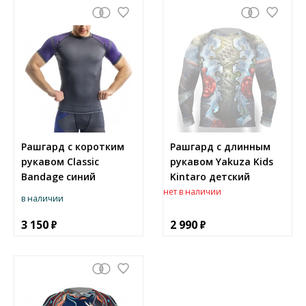
Рашгард с коротким
Рашгард с длинным
рукавом Classic
рукавом Yakuza Kids
Bandage синий
Kintaro детский
нет в наличии
в наличии
3 150
2 990