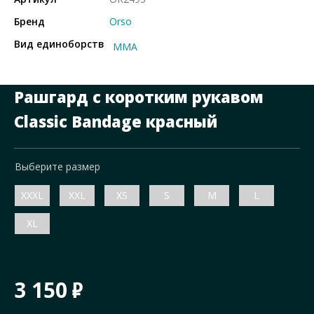
Бренд
Orso
Вид единоборств
ММА
Рашгард с коротким рукавом
Classic Bandage красный
Выберите размер
XXXL
XXL
XS
S
M
L
XL
3 150