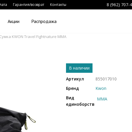
8 (962) 707-
лата
Гарантия/возврат
Контакты
Акции
Распродажа
Сумка KWON Travel Fightnature MMA
В наличии
Артикул
855017010
Бренд
Kwon
Вид
ММА
единоборств