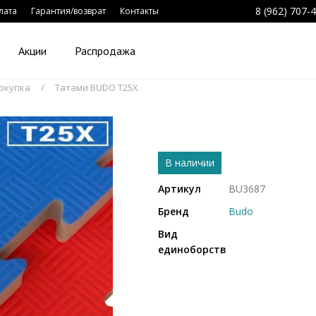
8 (962) 707-
лата
Гарантия/возврат
Контакты
Акции
Распродажа
окупка
Татами BUDO T25X
В наличии
Артикул
BU3687
Бренд
Budo
Вид
единоборств