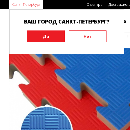
Санкт-Петербург
О центре
Доставка/оп
ВАШ ГОРОД САНКТ-ПЕТЕРБУРГ?
Каталог
Виды спорта
Главная
Инвентарь
Будоматы, татами, додянги
П