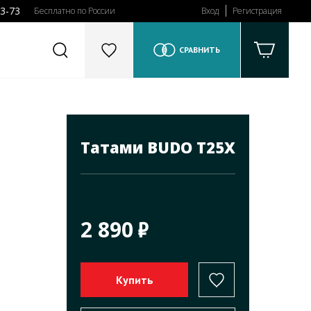
43-73
Бесплатно по России
Вход
Регистрация
СРАВНИТЬ
Татами BUDO T25X
2 890