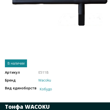
В наличии
Артикул
E511B
Бренд
Wacoku
Вид единоборств
Кобудо
Тонфа WACOKU