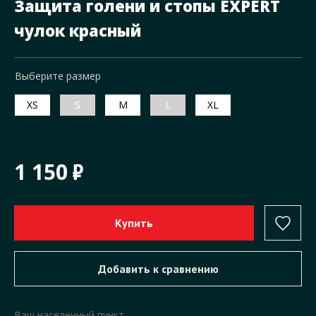
Защита голени и стопы EXPERT
чулок красный
Выберите размер
XS
S
M
L
XL
1 150
Ваш населенный пункт