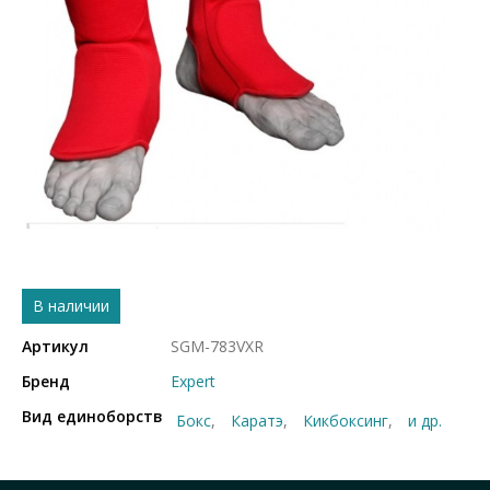
В наличии
Артикул
SGM-783VXR
Бренд
Expert
Вид единоборств
Бокс
Каратэ
Кикбоксинг
и др.