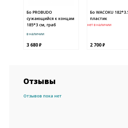
Бо PROBUDO
Бо WACOKU 182*3.5
сужающийся к концам
пластик
185*3 см, граб
нет в наличии
в наличии
3 680
2 700
Отзывы
Отзывов пока нет