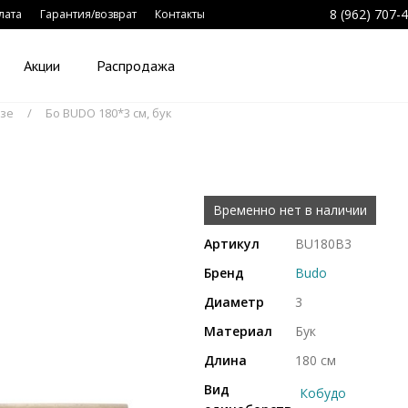
8 (962) 707-
лата
Гарантия/возврат
Контакты
Акции
Распродажа
дзе
Бо BUDO 180*3 см, бук
Временно нет в наличии
Артикул
BU180B3
Бренд
Budo
Диаметр
3
Материал
Бук
Длина
180 см
Вид
Кобудо