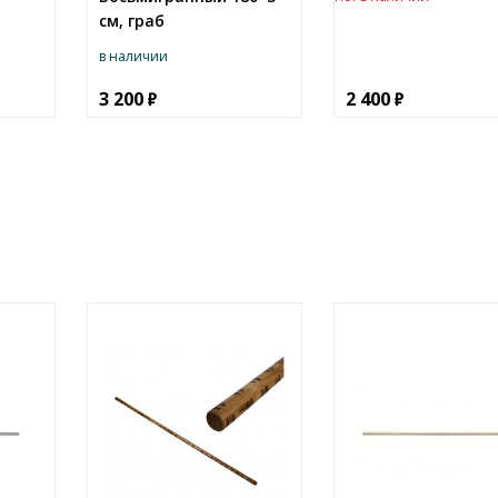
см, граб
в наличии
3 200
2 400