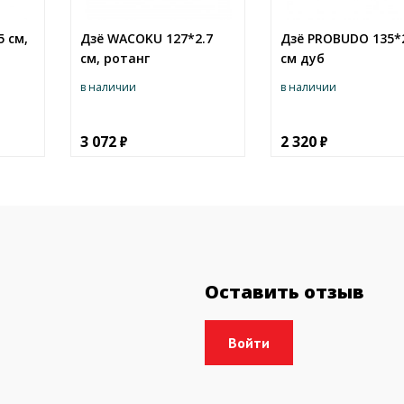
 см,
Дзё WAСOKU 127*2.7
Дзё PROBUDO 135*
см, ротанг
см дуб
в наличии
в наличии
3 072
2 320
Оставить отзыв