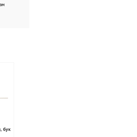
вам
, бук