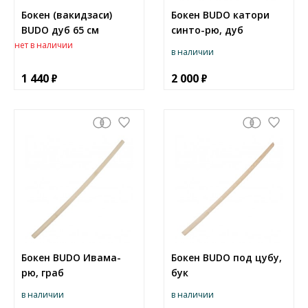
Бокен (вакидзаси)
Бокен BUDO катори
BUDO дуб 65 см
синто-рю, дуб
нет в наличии
в наличии
1 440
2 000
Бокен BUDO Ивама-
Бокен BUDO под цубу,
рю, граб
бук
в наличии
в наличии