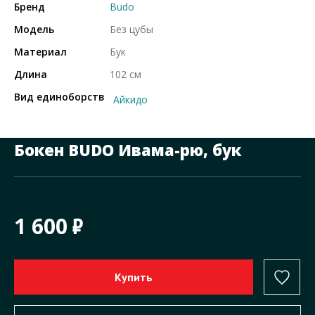
Бренд
Budo
Модель
Без цубы
Материал
Бук
Длина
102 см
Вид единоборств
Айкидо
Бокен BUDO Ивама-рю, бук
1 600