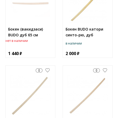
Бокен (вакидзаси)
Бокен BUDO катори
BUDO дуб 65 см
синто-рю, дуб
нет в наличии
в наличии
1 440
2 000