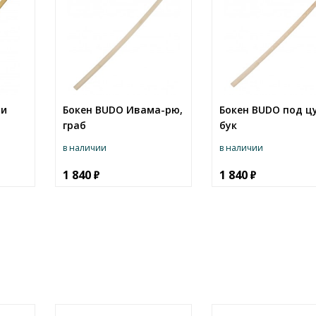
ри
Бокен BUDO Ивама-рю,
Бокен BUDO под цу
граб
бук
в наличии
в наличии
1 840
1 840