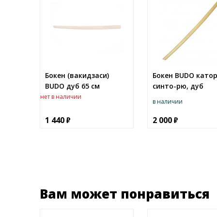
Бокен (вакидзаси)
Бокен BUDO като
BUDO дуб 65 см
синто-рю, дуб
нет в наличии
в наличии
1 440
2 000
Вам может понравиться