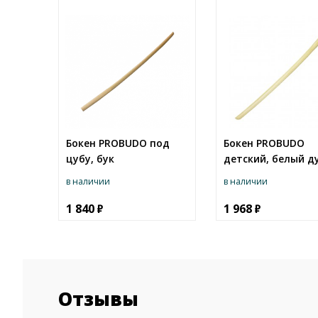
Бокен PROBUDO под
Бокен PROBUDO
цубу, бук
детский, белый д
в наличии
в наличии
1 840
1 968
Отзывы