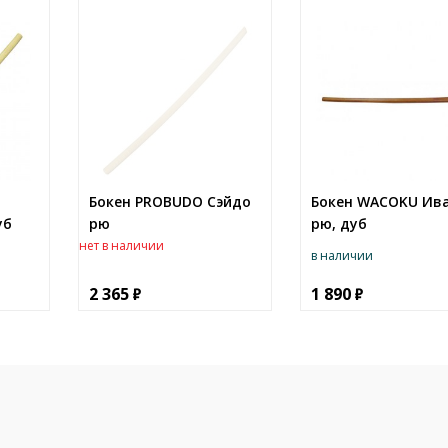
Бокен PROBUDO Сэйдо
Бокен WACOKU Ив
уб
рю
рю, дуб
нет в наличии
в наличии
2 365
1 890