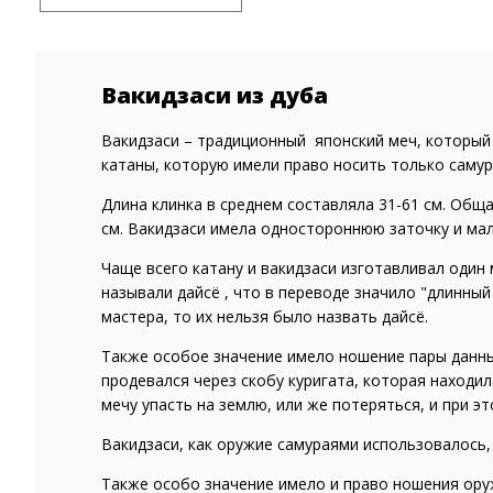
Вакидзаси из дуба
Вакидзаси – традиционный японский меч, который 
катаны, которую имели право носить только самур
Длина клинка в среднем составляла 31-61 см. Обща
см. Вакидзаси имела одностороннюю заточку и мал
Чаще всего катану и вакидзаси изготавливал один
называли дайсё , что в переводе значило "длинный
мастера, то их нельзя было назвать дайсё.
Также особое значение имело ношение пары данны
продевался через скобу куригата, которая находил
мечу упасть на землю, или же потеряться, и при э
Вакидзаси, как оружие самураями использовалось,
Также особо значение имело и право ношения ору