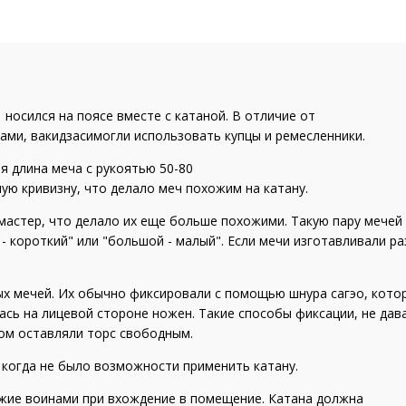
носился на поясе вместе с катаной. В отличие от
ами, вакидзасимогли использовать купцы и ремесленники.
я длина меча с рукоятью 50-80
ую кривизну, что делало меч похожим на катану.
 мастер, что делало их еще больше похожими. Такую пару мечей
 - короткий" или "большой - малый". Если мечи изготавливали р
х мечей. Их обычно фиксировали с помощью шнура сагэо, кото
ась на лицевой стороне ножен. Такие способы фиксации, не дав
том оставляли торс свободным.
 когда не было возможности применить катану.
жие воинами при вхождение в помещение. Катана должна