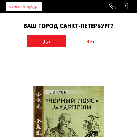
Санкт-Петербург
ВАШ ГОРОД САНКТ-ПЕТЕРБУРГ?
Главная
Книги
Боевые искусства
Айкидо, дзю-дзюцу
Черный пояс мудрости. Айкидо для индивидуального
развития, Врубель С.