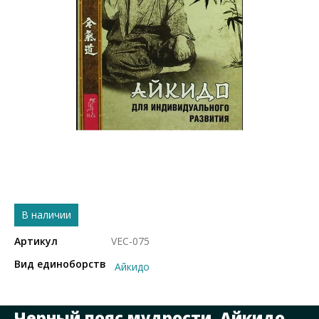
В наличии
Артикул
VEC-075
Вид единоборств
Айкидо
Черный пояс мудрости. Айкидо