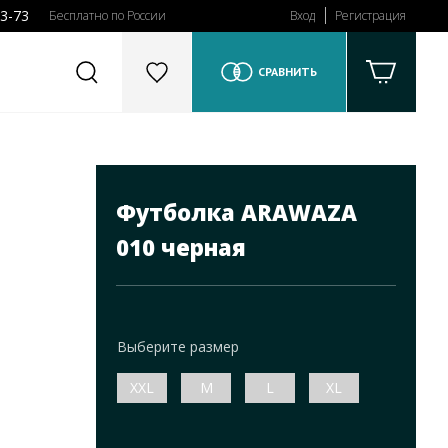
43-73
Бесплатно по России
Вход
Регистрация
СРАВНИТЬ
Футболка ARAWAZA
010 черная
Выберите размер
XXL
M
L
XL