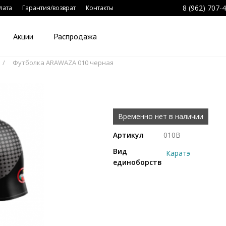
8 (962) 707-
лата
Гарантия/возврат
Контакты
Акции
Распродажа
Футболка ARAWAZA 010 черная
Временно нет в наличии
Артикул
010B
Вид
Каратэ
единоборств