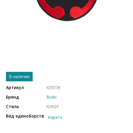
В наличии
Артикул
IO0576
Бренд
Budo
Стиль
IOKGF
Вид единоборств
Каратэ