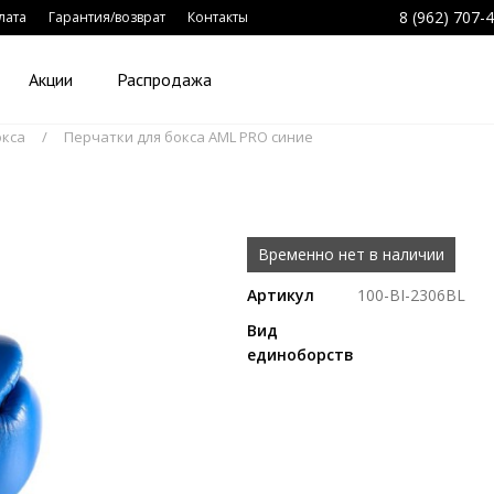
8 (962) 707-
лата
Гарантия/возврат
Контакты
Акции
Распродажа
окса
Перчатки для бокса AML PRO синие
Временно нет в наличии
Артикул
100-BI-2306BL
Вид
единоборств