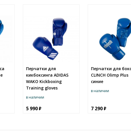
са
Перчатки для
Перчатки для бок
ие
кикбоксинга ADIDAS
CLINCH Olimp Plus
WAKO Kickboxing
синие
Training gloves
в наличии
в наличии
5 990
7 290