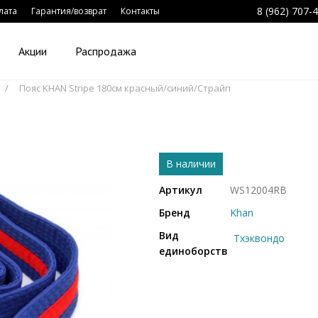
8 (962) 707-
лата
Гарантия/возврат
Контакты
Акции
Распродажа
Пояс KHAN Stripe 180см красный/синий/Страйп
В наличии
Артикул
WS12004RB
Бренд
Khan
Вид
Тхэквондо
единоборств