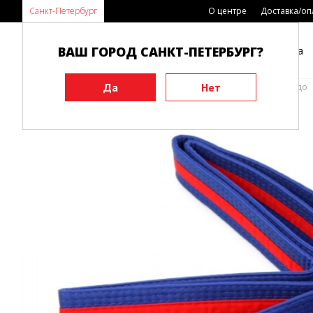
Санкт-Петербург
О центре
Доставка/оп
ВАШ ГОРОД САНКТ-ПЕТЕРБУРГ?
Каталог
Виды спорта
Главная
Экипировка
Пояса
Пояса для Тхэквандо