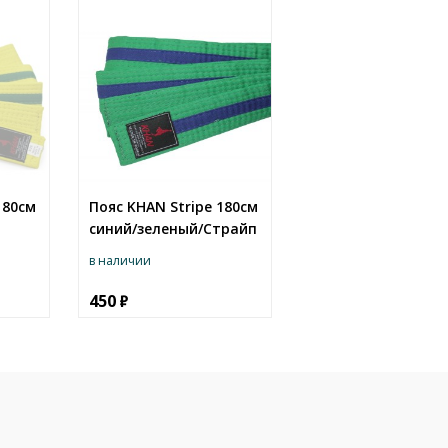
180см
Пояс KHAN Stripe 180см
синий/зеленый/Страйп
в наличии
450