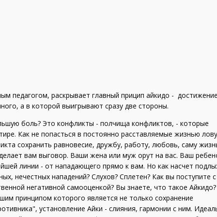
ным педагогом, раскрывает главный прицип айкидо - достижени
ного, а в которой выигрывают сразу две стороны.
льшую боль? Это конфликты - полчища конфликтов, - которые
тире. Как не попасться в постоянно расставляемые жизнью лов
икта сохранить равновесие, дружбу, работу, любовь, саму жизн
делает вам выговор. Ваши жена или муж орут на вас. Ваш ребен
айшей линии - от нападающего прямо к вам. Но как насчет подлы
ых, нечестных нападений? Слухов? Сплетен? Как вы поступите с
ственной негативной самооценкой? Вы знаете, что такое Айкидо?
йшим принципом которого является не только сохранение
отивника", установление Айки - слияния, гармонии с ним. Идеа