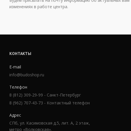
Будем присылать на почту информацию об актуальных вам 
изменениях в работе центра.
КОНТАКТЫ
E-mail
info@budoshop.ru
Телефон
8 (812) 309-29-99 - Санкт-Петербург
8 (962) 707-43-73 - Контактный телефон
Адрес
СПб, ул. Касимовская д.5, лит. А, 2 этаж,
метро «Волковская».