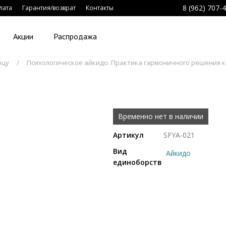
8 (962) 707-
лата
Гарантия/возврат
Контакты
Акции
Распродажа
юцу
Психологическое айкидо. Практика гармоничного решения 
Временно нет в наличии
Артикул
SFYA-021
Вид
Айкидо
единоборств