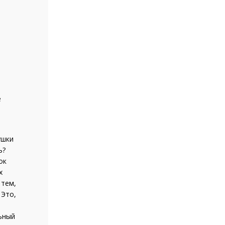
е
ушки
ь?
ок
х
 тем,
 Это,
льный