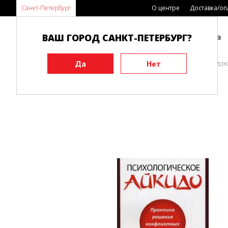
Санкт-Петербург
О центре
Доставка/оп
ВАШ ГОРОД САНКТ-ПЕТЕРБУРГ?
Каталог
Виды спорта
Главная
Книги
Боевые искусства
Айкидо, дзю-дз