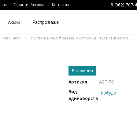
8 (962) 707-
лата
Гарантия/возврат
Контакты
Акции
Распродажа
Меч, нож
Русские ножи: боевые, охотничьи, туристические
В наличии
Артикул
ACT-701
Вид
Кобудо
единоборств