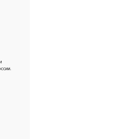
и
ссии.