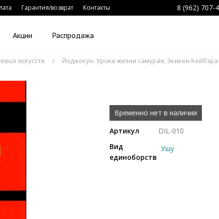
8 (962) 707-
лата
Гарантия/возврат
Контакты
Акции
Распродажа
евых искусств
Йоджокун. Уроки жизни самурая, Экикен Кейбэра
Временно нет в наличии
Артикул
DIL-010
Вид
Ушу
единоборств