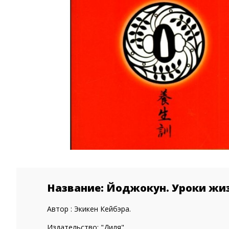
Название: Йоджокун. Уроки жиз
Автор : Экикен Кейбэра.
Издательство: "Диля".