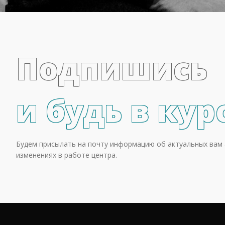
Подпишись
и будь в кур
Будем присылать на почту информацию об актуальных вам 
изменениях в работе центра.