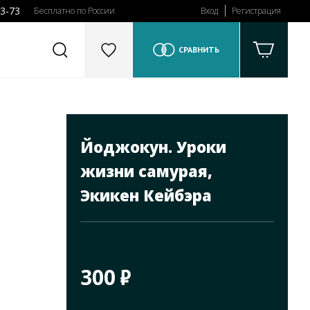
43-73
Бесплатно по России
Вход
Регистрация
СРАВНИТЬ
Йоджокун. Уроки
жизни самурая,
Экикен Кейбэра
300