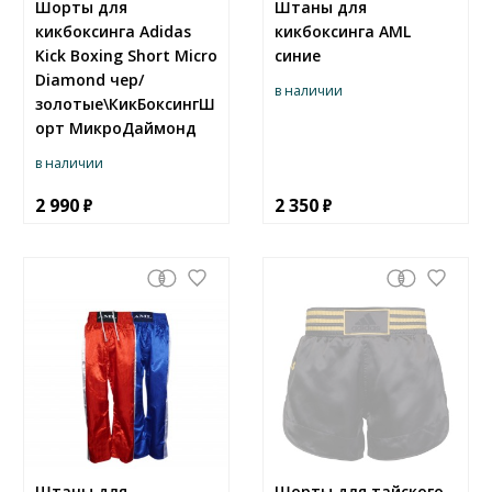
Шорты для
Штаны для
кикбоксинга Adidas
кикбоксинга AML
Kick Boxing Short Micro
синие
Diamond чер/
в наличии
золотые\КикБоксингШ
орт МикроДаймонд
в наличии
2 990
2 350
Штаны для
Шорты для тайского