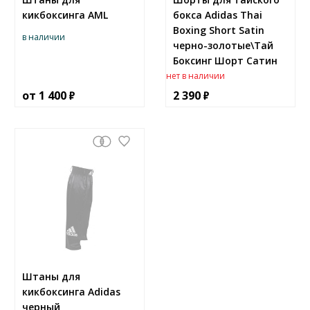
кикбоксинга AML
бокса Adidas Thai
Boxing Short Satin
в наличии
черно-золотые\Тай
Боксинг Шорт Сатин
нет в наличии
от
1 400
2 390
Штаны для
кикбоксинга Adidas
черный