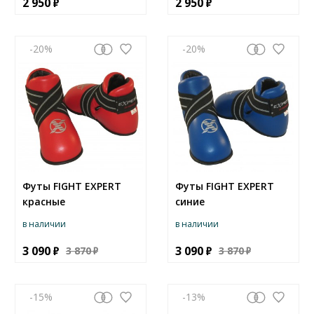
2 950
2 950
-20
-20
Футы FIGHT EXPERT
Футы FIGHT EXPERT
красные
синие
в наличии
в наличии
3 090
3 090
3 870
3 870
-15
-13